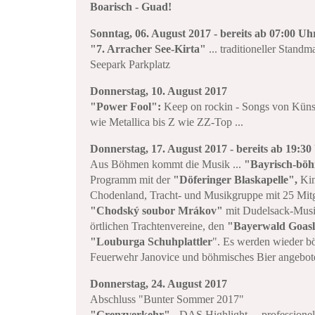
Boarisch - Guad!
Sonntag, 06. August 2017 - bereits ab 07:00 Uh
"7. Arracher See-Kirta"
... traditioneller Stand
Seepark Parkplatz
Donnerstag, 10. August 2017
"Power Fool":
Keep on rockin - Songs von Kün
wie Metallica bis Z wie ZZ-Top ...
Donnerstag, 17. August 2017 - bereits ab 19:30
Aus Böhmen kommt die Musik ...
"Bayrisch-bö
Programm mit der
"Döferinger Blaskapelle",
Kin
Chodenland, Tracht- und Musikgruppe mit 25 Mit
"Chodský soubor Mrákov"
mit Dudelsack-Musi
örtlichen Trachtenvereine, den
"Bayerwald Goasl
"Louburga Schuhplattler
". Es werden wieder bö
Feuerwehr Janovice und böhmisches Bier angebot
Donnerstag, 24. August 2017
Abschluss "Bunter Sommer 2017"
"Grenzverkehr"
- DAS Highlight ... professione