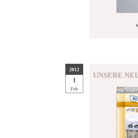
W
2012
UNSERE NEU
1
Feb