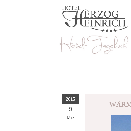
2015
WÄRM
9
Mrz