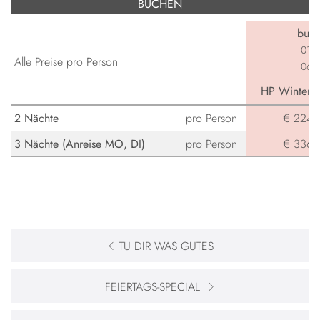
BUCHEN
buch
01.0
Alle Preise pro Person
06.0
HP Winterga
2 Nächte
pro Person
€ 224,-
3 Nächte (Anreise MO, DI)
pro Person
€ 336,-
TU DIR WAS GUTES
FEIERTAGS-SPECIAL