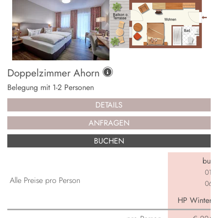
Doppelzimmer Ahorn
Belegung mit
1
-
2
Personen
DETAILS
ANFRAGEN
BUCHEN
buch
01.0
Alle Preise pro Person
06.0
HP Winterga