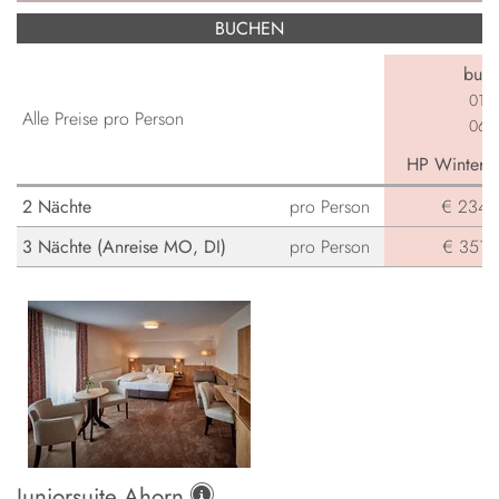
BUCHEN
buch
01.0
Alle Preise pro Person
06.0
HP Winterga
2 Nächte
pro Person
€ 234,-
3 Nächte (Anreise MO, DI)
pro Person
€ 351,-
Juniorsuite Ahorn