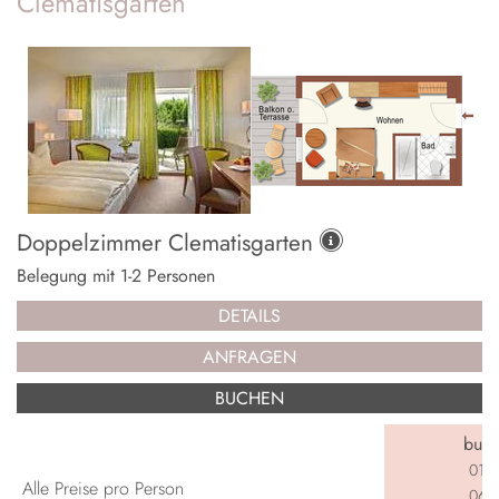
Clematisgarten
Doppelzimmer Clematisgarten
Belegung mit
1
-
2
Personen
DETAILS
ANFRAGEN
BUCHEN
buch
01.0
Alle Preise pro Person
06.0