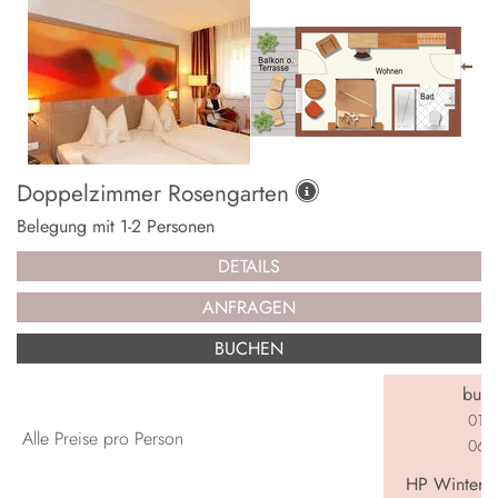
Doppelzimmer Rosengarten
Belegung mit
1
-
2
Personen
DETAILS
ANFRAGEN
BUCHEN
buch
01.0
Alle Preise pro Person
06.0
HP Winterga