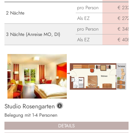
pro Person
€ 232,-
2 Nächte
Als EZ
€ 272,-
pro Person
€ 348,-
3 Nächte (Anreise MO, DI)
Als EZ
€ 408,-
Studio Rosengarten
Belegung mit
1
-
4
Personen
DETAILS