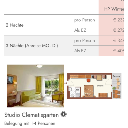
HP Winterga
pro Person
€ 232,-
2 Nächte
Als EZ
€ 272,-
pro Person
€ 348,-
3 Nächte (Anreise MO, DI)
Als EZ
€ 408,-
Studio Clematisgarten
Belegung mit
1
-
4
Personen