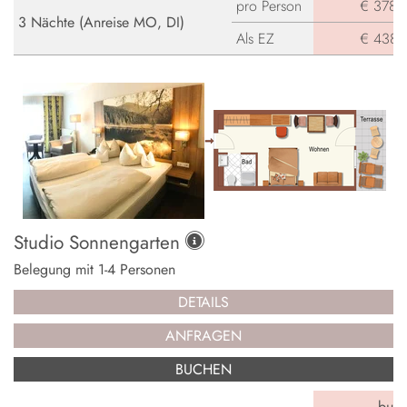
pro Person
€ 378,-
3 Nächte (Anreise MO, DI)
Als EZ
€ 438,-
Studio Sonnengarten
Belegung mit
1
-
4
Personen
DETAILS
ANFRAGEN
BUCHEN
buch