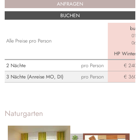
ANFRAGEN
BUCHEN
buch
01.0
Alle Preise pro Person
06.0
HP Winterga
2 Nächte
pro Person
€ 240,-
3 Nächte (Anreise MO, DI)
pro Person
€ 360,-
Naturgarten