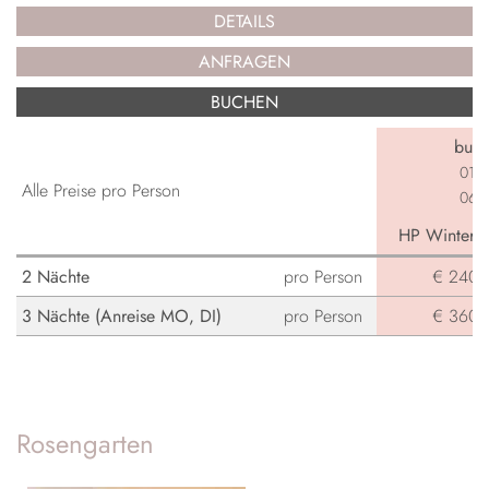
DETAILS
ANFRAGEN
BUCHEN
buch
01.0
Alle Preise pro Person
06.0
HP Winterga
2 Nächte
pro Person
€ 240,-
3 Nächte (Anreise MO, DI)
pro Person
€ 360,-
Rosengarten