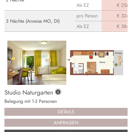
Als EZ
€ 256,-
pro Person
€ 324,-
3 Nächte (Anreise MO, DI)
Als EZ
€ 384,-
Studio Naturgarten
Belegung mit
1
-
3
Personen
DETAILS
ANFRAGEN