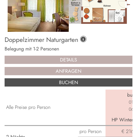
Doppelzimmer Naturgarten
Belegung mit
1
-
2
Personen
DETAILS
ANFRAGEN
BUCHEN
buch
01.0
Alle Preise pro Person
06.0
HP Winterga
pro Person
€ 216,-
2 Nächte