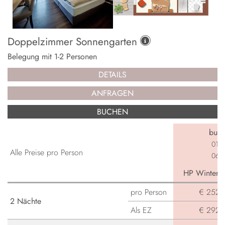
Doppelzimmer Sonnengarten
Belegung mit
1
-
2
Personen
DETAILS
ANFRAGEN
BUCHEN
buch
01.0
Alle Preise pro Person
06.0
HP Winterga
pro Person
€ 252,-
2 Nächte
Als EZ
€ 292,-