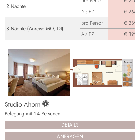
pro Person
€ 226,-
2 Nächte
Als EZ
€ 266,-
pro Person
€ 339,-
3 Nächte (Anreise MO, DI)
Als EZ
€ 399,-
Studio Ahorn
Belegung mit
1
-
4
Personen
DETAILS
ANFRAGEN