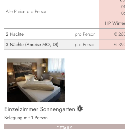
01.0
Alle Preise pro Person
06.0
HP Winterga
2 Nächte
pro Person
€ 260,-
3 Nächte (Anreise MO, DI)
pro Person
€ 390,-
Einzelzimmer Sonnengarten
Belegung mit
1
Person
DETAILS