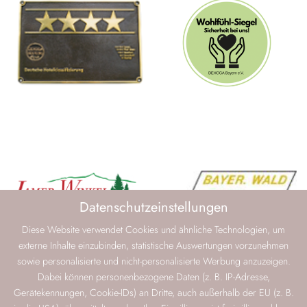
Datenschutzeinstellungen
Diese Website verwendet Cookies und ähnliche Technologien, um
externe Inhalte einzubinden, statistische Auswertungen vorzunehmen
sowie personalisierte und nicht-personalisierte Werbung anzuzeigen.
Dabei können personenbezogene Daten (z. B. IP-Adresse,
Gerätekennungen, Cookie-IDs) an Dritte, auch außerhalb der EU (z. B.