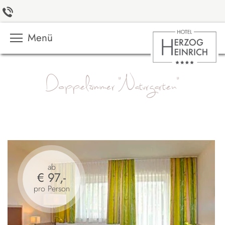
Menü
Doppelzimmer "Naturgarten"
ab
€ 97,-
pro Person