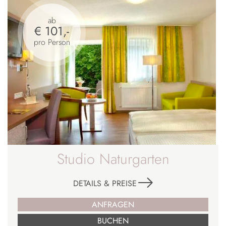
ab
€ 101,-
pro Person
Studio Naturgarten
DETAILS & PREISE
ANFRAGEN
BUCHEN