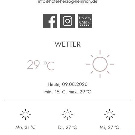
info@hotel-herzog-heinrich.de
WETTER
29
°C
Heute
,
09.08.2026
min.
15
°C
,
max.
29
°C
Mo
,
31
°C
Di
,
27
°C
Mi
,
27
°C