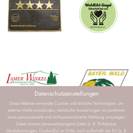
Datenschutzeinstellungen
Diese Website verwendet Cookies und ähnliche Technologien, um
externe Inhalte einzubinden, statistische Auswertungen vorzunehmen
sowie personalisierte und nicht-personalisierte Werbung anzuzeigen.
Dabei können personenbezogene Daten (z. B. IP-Adresse,
Gerätekennungen, Cookie-IDs) an Dritte, auch außerhalb der EU (z. B.