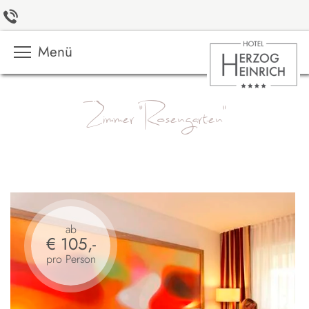
Menü
Zimmer "Rosengarten"
ab
€ 105,-
pro Person