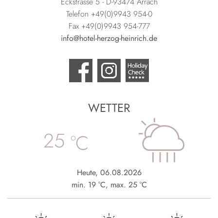
Eckstrasse 5 - D-93474 Arrach
Telefon +49(0)9943 954-0
Fax +49(0)9943 954-777
info@hotel-herzog-heinrich.de
WETTER
25
°C
Heute
,
06.08.2026
min.
19
°C
,
max.
25
°C