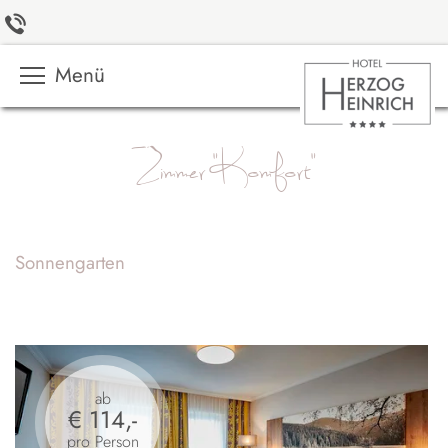
Menü
Zimmer "Komfort"
Sonnengarten
ab
€ 114,-
pro Person