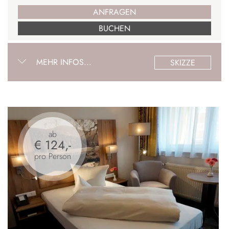
ANFRAGEN
BUCHEN
MEHR INFOS...
SKIZZE
ab
€ 124,-
pro Person