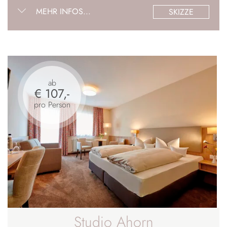
MEHR INFOS...
SKIZZE
ab
€ 107,-
pro Person
Studio Ahorn