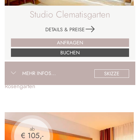
Studio Clematisgarten
DETAILS & PREISE
ANFRAGEN
BUCHEN
MEHR INFOS...
SKIZZE
Rosengarten
ab
€ 105,-