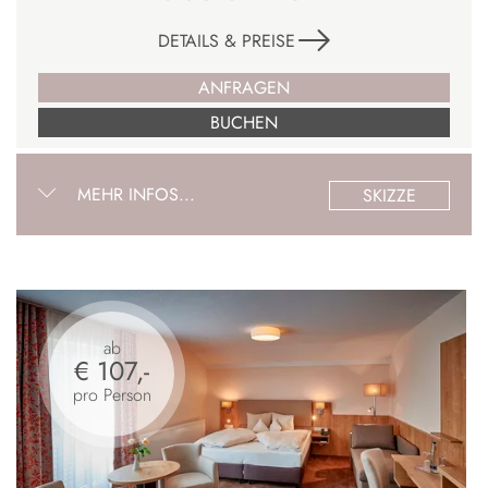
DETAILS & PREISE
ANFRAGEN
BUCHEN
MEHR INFOS...
SKIZZE
ab
€ 107,-
pro Person