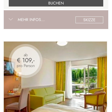
BUCHEN
MEHR INFOS...
SKIZZE
ab
€ 109,-
pro Person