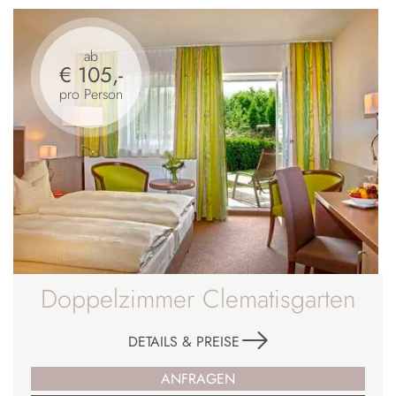
ab
€ 105,-
pro Person
Doppelzimmer Clematisgarten
DETAILS & PREISE
ANFRAGEN