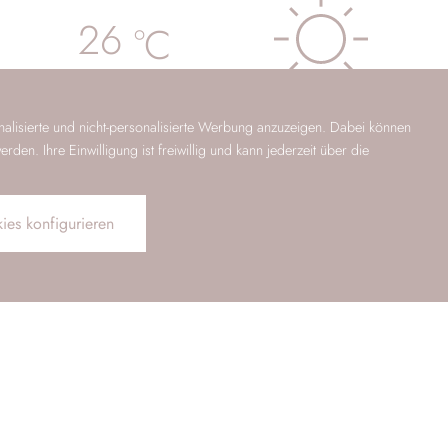
26
°C
Heute
,
07.08.2026
alisierte und nicht-personalisierte Werbung anzuzeigen. Dabei können
min.
16
°C
,
max.
26
°C
en. Ihre Einwilligung ist freiwillig und kann jederzeit über die
ies konfigurieren
Sa
,
26
°C
So
,
29
°C
Mo
,
31
°C
GUTSCHEIN
ZIMMER
KONTAKT
MPRESSIONEN
PROSPEKT
GUTSCHEINE
GÄSTEKARTE