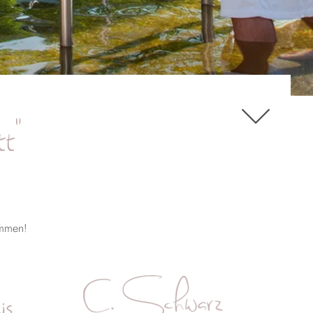
t"
ommen!