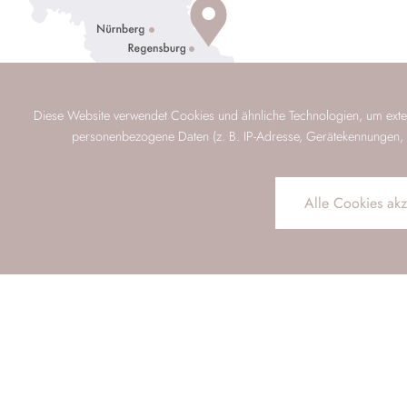
Diese Website verwendet Cookies und ähnliche Technologien, um exter
personenbezogene Daten (z. B. IP-Adresse, Gerätekennungen, Cook
Alle Cookies akz
Schnellanfrage per E-Mail
Anreise
Abreise
BUCHEN
ANFRAGE
BEWERTUNGEN
ROUTENPLAN