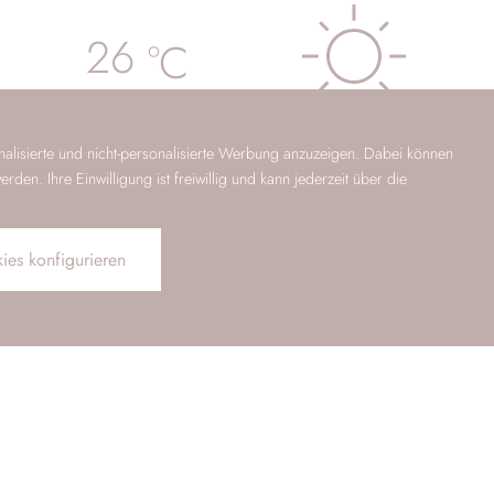
26
°C
Heute
,
07.08.2026
alisierte und nicht-personalisierte Werbung anzuzeigen. Dabei können
min.
16
°C
,
max.
26
°C
en. Ihre Einwilligung ist freiwillig und kann jederzeit über die
ies konfigurieren
Sa
,
26
°C
So
,
29
°C
Mo
,
31
°C
GUTSCHEIN
ZIMMER
KONTAKT
MPRESSIONEN
PROSPEKT
GUTSCHEINE
GÄSTEKARTE