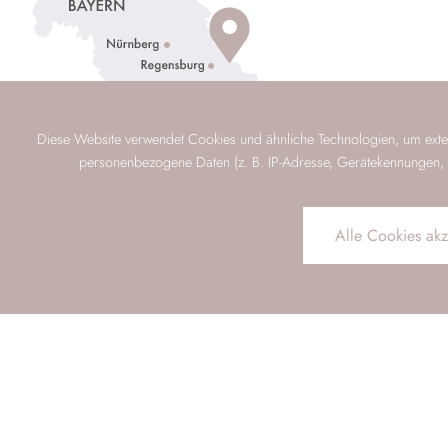
Diese Website verwendet Cookies und ähnliche Technologien, um exter
personenbezogene Daten (z. B. IP-Adresse, Gerätekennungen, Cook
Alle Cookies akz
Schnellanfrage per E-Mail
Anreise
Abreise
BUCHEN
ANFRAGE
BEWERTUNGEN
ROUTENPLAN